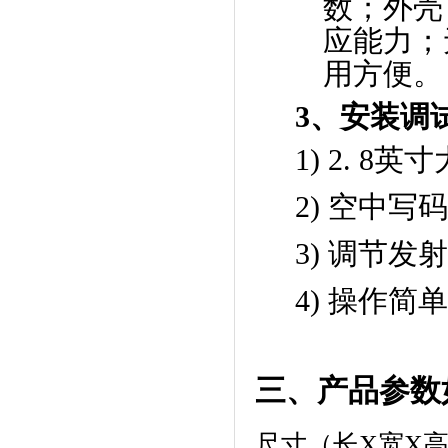
数；外壳
应能力；
用方便。
3
、安装调
1)
2. 8
英寸
2)
空中写
3)
调节发
4)
操作简
三、产品参数
尺寸（长X宽X高）