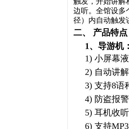
触发，开始讲解
边听。全馆设多
径）内自动触发
二、
产品特点
1
、导游机
1)
小屏幕
2)
自动讲
3)
支持
8
语
4)
防盗报
5)
耳机收
6)
支持
MP3