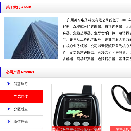
关于我们 About
智能数字无线分区讲解系统
无接触式蓝牙感应全自动讲解系统
数字无线同传设备
广州美辛电子科技有限公司始创于 2003
解器、沉浸式分区讲解器、自动讲解器、无
宾器、危险提示器、蓝牙音乐门铃、电话耦
产、销售及工程配套服务，是业内颇具实力
在核心业务领域，公司以音视频设备为核心
阵，涵盖智慧讲解器、沉浸式分区讲解器、
讲解器、商场迎宾器、危险提示器、蓝牙音乐门
公司产品 Product
智慧导览
导览同传
分区感应
微信扫码
双讲式数字无线同传系统、无线
蓝牙式数